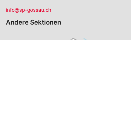
info@sp-gossau.ch
Andere Sektionen
© Copyright
2026
SP Gossau-Arnegg | realisiert von
pr24