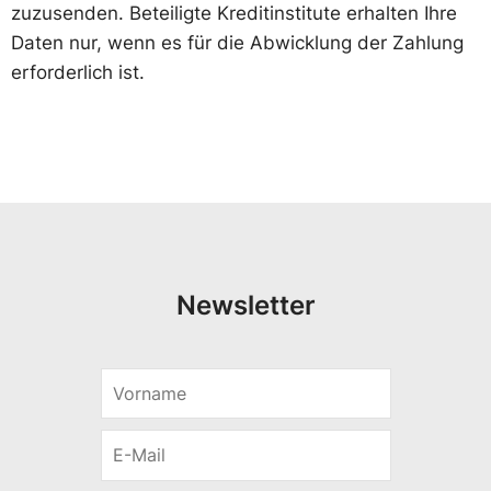
zuzusenden. Beteiligte Kreditinstitute erhalten Ihre
Daten nur, wenn es für die Abwicklung der Zahlung
erforderlich ist.
Newsletter
V
o
r
E
n
-
a
M
m